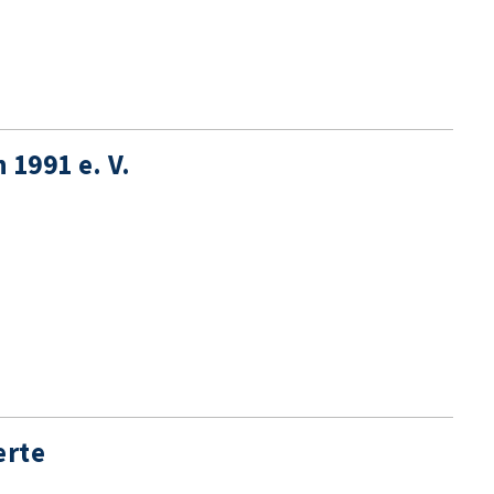
 1991 e. V.
erte