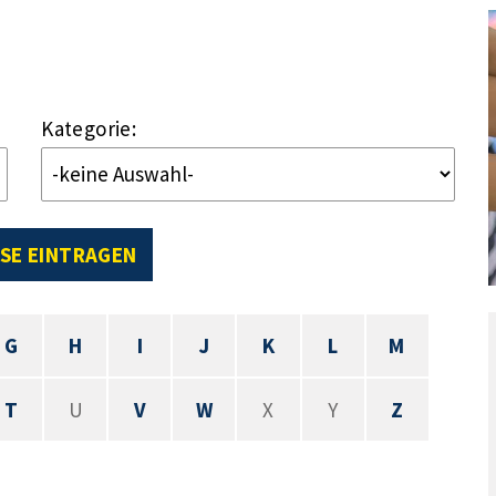
Kategorie:
SE EINTRAGEN
G
H
I
J
K
L
M
T
U
V
W
X
Y
Z