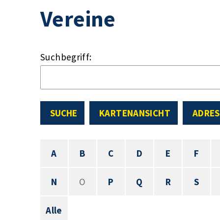
Vereine
Suchbegriff:
SUCHE
KARTENANSICHT
ADRES
A
B
C
D
E
F
N
O
P
Q
R
S
Alle