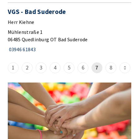
VGS - Bad Suderode
Herr Kiehne
Mühlenstraße 1
06485 Quedlinburg OT Bad Suderode
03946 61843
1
2
3
4
5
6
7
8