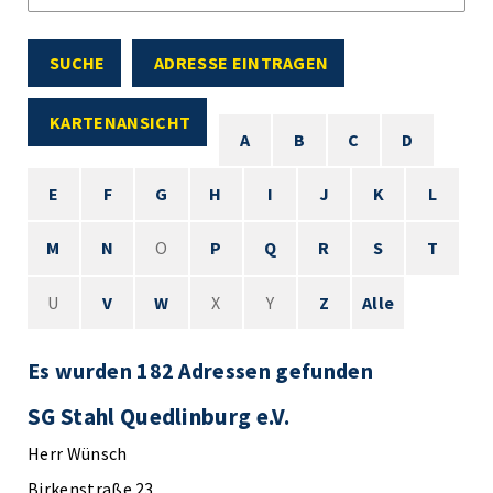
SUCHE
ADRESSE EINTRAGEN
KARTENANSICHT
A
B
C
D
E
F
G
H
I
J
K
L
M
N
O
P
Q
R
S
T
U
V
W
X
Y
Z
Alle
Es wurden 182 Adressen gefunden
SG Stahl Quedlinburg e.V.
Herr Wünsch
Birkenstraße 23