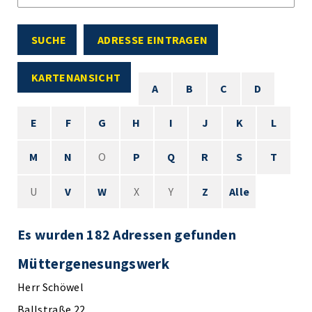
SUCHE
ADRESSE EINTRAGEN
KARTENANSICHT
A
B
C
D
E
F
G
H
I
J
K
L
M
N
O
P
Q
R
S
T
U
V
W
X
Y
Z
Alle
Es wurden 182 Adressen gefunden
Müttergenesungswerk
Herr Schöwel
Ballstraße 22