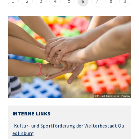
1
2
3
4
5
6
7
8
© Michal Jarmoluk auf Pixabay
INTERNE LINKS
Kultur- und Sportförderung der Welterbestadt Qu
edlinburg