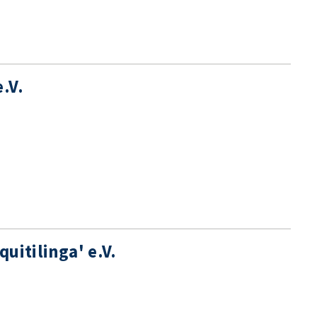
.V.
uitilinga' e.V.