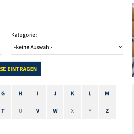
Kategorie:
SE EINTRAGEN
G
H
I
J
K
L
M
T
U
V
W
X
Y
Z