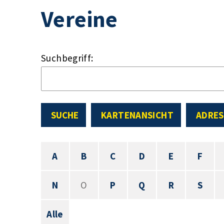
Vereine
Suchbegriff:
SUCHE
KARTENANSICHT
ADRES
A
B
C
D
E
F
N
O
P
Q
R
S
Alle