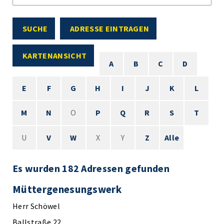
SUCHE
ADRESSE EINTRAGEN
KARTENANSICHT
A
B
C
D
E
F
G
H
I
J
K
L
M
N
O
P
Q
R
S
T
U
V
W
X
Y
Z
Alle
Es wurden 182 Adressen gefunden
Müttergenesungswerk
Herr Schöwel
Ballstraße 22