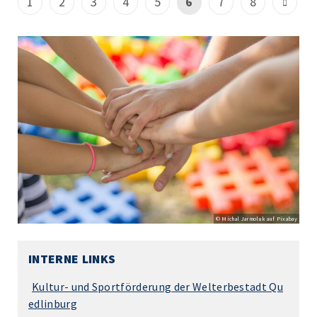
1
2
3
4
5
6
7
8
© Michal Jarmoluk auf Pixabay
INTERNE LINKS
Kultur- und Sportförderung der Welterbestadt Qu
edlinburg