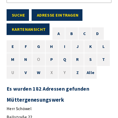
SUCHE
ADRESSE EINTRAGEN
KARTENANSICHT
A
B
C
D
E
F
G
H
I
J
K
L
M
N
O
P
Q
R
S
T
U
V
W
X
Y
Z
Alle
Es wurden 182 Adressen gefunden
Müttergenesungswerk
Herr Schöwel
Ballstraße 22