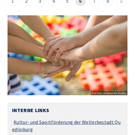
1
2
3
4
5
6
7
8
© Michal Jarmoluk auf Pixabay
INTERNE LINKS
Kultur- und Sportförderung der Welterbestadt Qu
edlinburg