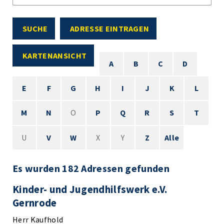
SUCHE
ADRESSE EINTRAGEN
KARTENANSICHT
A
B
C
D
E
F
G
H
I
J
K
L
M
N
O
P
Q
R
S
T
U
V
W
X
Y
Z
Alle
Es wurden 182 Adressen gefunden
Kinder- und Jugendhilfswerk e.V.
Gernrode
Herr Kaufhold