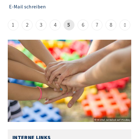
E-Mail schreiben
1
2
3
4
5
6
7
8
© Michal Jarmoluk auf Pixabay
INTERNE LINKS