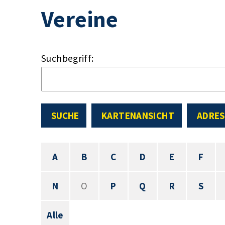
Vereine
Suchbegriff:
SUCHE
KARTENANSICHT
ADRES
A
B
C
D
E
F
N
O
P
Q
R
S
Alle