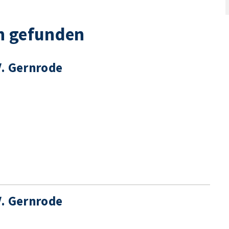
n gefunden
V. Gernrode
V. Gernrode