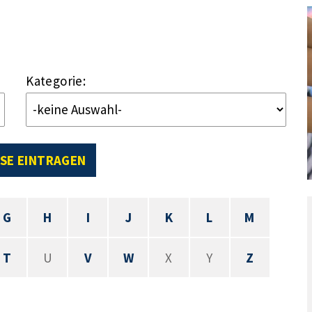
Kategorie:
SE EINTRAGEN
G
H
I
J
K
L
M
T
U
V
W
X
Y
Z