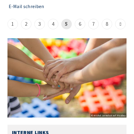
E-Mail schreiben
1
2
3
4
5
6
7
8
© Michal Jarmoluk auf Pixabay
INTERNE LINKS