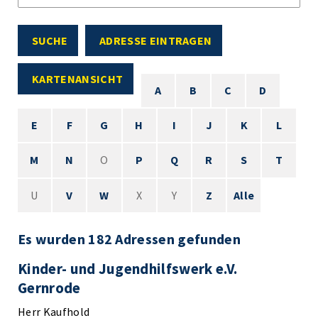
SUCHE
ADRESSE EINTRAGEN
KARTENANSICHT
A
B
C
D
E
F
G
H
I
J
K
L
M
N
O
P
Q
R
S
T
U
V
W
X
Y
Z
Alle
Es wurden 182 Adressen gefunden
Kinder- und Jugendhilfswerk e.V.
Gernrode
Herr Kaufhold