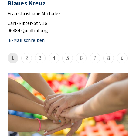
Blaues Kreuz
Frau Christiane Michalek
Carl-Ritter-Str. 16
06484 Quedlinburg
E-Mail schreiben
1
2
3
4
5
6
7
8