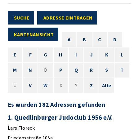
SUCHE
ADRESSE EINTRAGEN
KARTENANSICHT
A
B
C
D
E
F
G
H
I
J
K
L
M
N
O
P
Q
R
S
T
U
V
W
X
Y
Z
Alle
Es wurden 182 Adressen gefunden
1. Quedlinburger Judoclub 1956 e.V.
Lars Floreck
Friedensstraße 105a