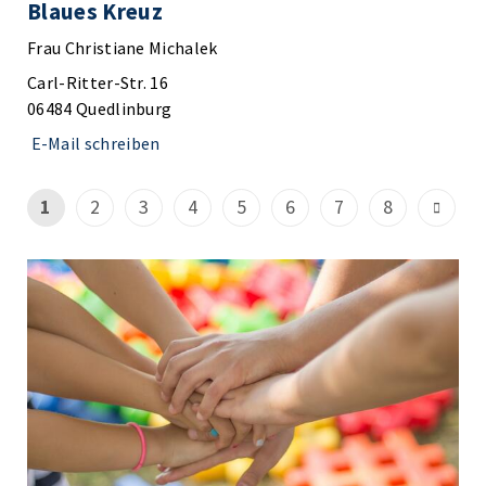
Blaues Kreuz
Frau Christiane Michalek
Carl-Ritter-Str. 16
06484 Quedlinburg
E-Mail schreiben
1
2
3
4
5
6
7
8