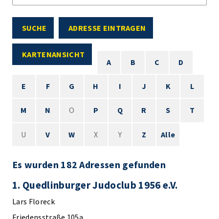
SUCHE
ADRESSE EINTRAGEN
KARTENANSICHT
A
B
C
D
E
F
G
H
I
J
K
L
M
N
O
P
Q
R
S
T
U
V
W
X
Y
Z
Alle
Es wurden 182 Adressen gefunden
1. Quedlinburger Judoclub 1956 e.V.
Lars Floreck
Friedensstraße 105a