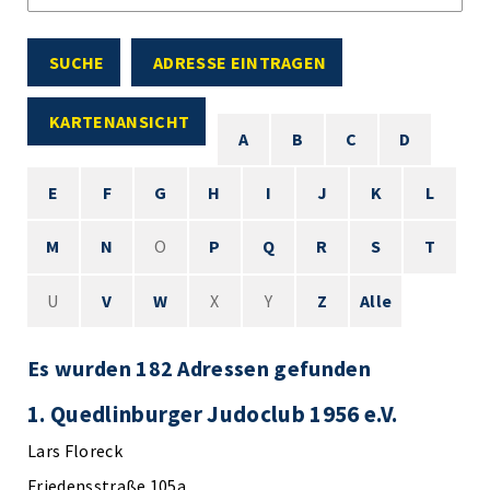
SUCHE
ADRESSE EINTRAGEN
KARTENANSICHT
A
B
C
D
E
F
G
H
I
J
K
L
M
N
O
P
Q
R
S
T
U
V
W
X
Y
Z
Alle
Es wurden 182 Adressen gefunden
1. Quedlinburger Judoclub 1956 e.V.
Lars Floreck
Friedensstraße 105a