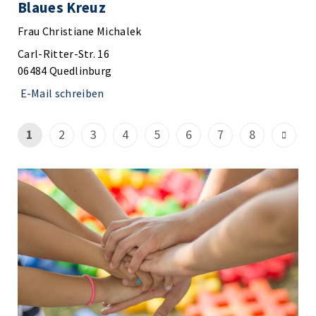
Blaues Kreuz
Frau Christiane Michalek
Carl-Ritter-Str. 16
06484 Quedlinburg
E-Mail schreiben
1
2
3
4
5
6
7
8