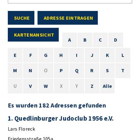
SUCHE
ADRESSE EINTRAGEN
KARTENANSICHT
A
B
C
D
E
F
G
H
I
J
K
L
M
N
O
P
Q
R
S
T
U
V
W
X
Y
Z
Alle
Es wurden 182 Adressen gefunden
1. Quedlinburger Judoclub 1956 e.V.
Lars Floreck
Friedensstraße 105a