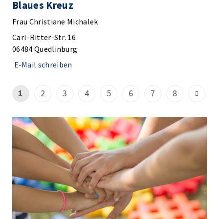
Blaues Kreuz
Frau Christiane Michalek
Carl-Ritter-Str. 16
06484 Quedlinburg
E-Mail schreiben
1
2
3
4
5
6
7
8