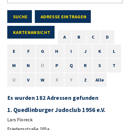
SUCHE
ADRESSE EINTRAGEN
KARTENANSICHT
A
B
C
D
E
F
G
H
I
J
K
L
M
N
O
P
Q
R
S
T
U
V
W
X
Y
Z
Alle
Es wurden 182 Adressen gefunden
1. Quedlinburger Judoclub 1956 e.V.
Lars Floreck
Friedensstraße 105a