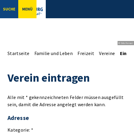
SUCHE
MENÜ
© bbsferrari
Startseite
Familie und Leben
Freizeit
Vereine
Einga
Verein eintragen
Alle mit * gekennzeichneten Felder müssen ausgefüllt
sein, damit die Adresse angelegt werden kann.
Adresse
Kategorie: *