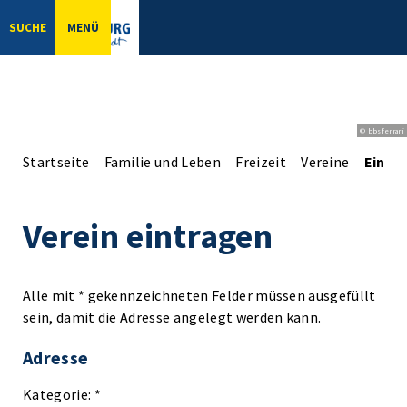
SUCHE
MENÜ
© bbsferrari
Startseite
Familie und Leben
Freizeit
Vereine
Einga
Verein eintragen
Alle mit * gekennzeichneten Felder müssen ausgefüllt
sein, damit die Adresse angelegt werden kann.
Adresse
Kategorie: *