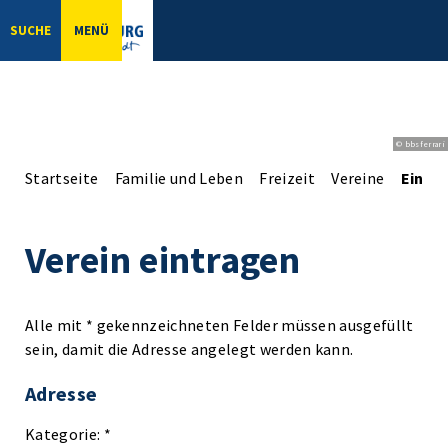
SUCHE
MENÜ
© bbsferrari
Startseite
Familie und Leben
Freizeit
Vereine
Einga
Verein eintragen
Alle mit * gekennzeichneten Felder müssen ausgefüllt
sein, damit die Adresse angelegt werden kann.
Adresse
Kategorie: *