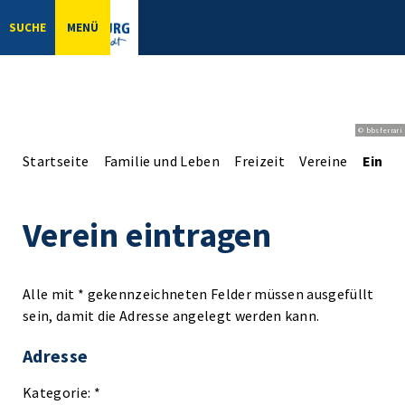
SUCHE
MENÜ
© bbsferrari
Startseite
Familie und Leben
Freizeit
Vereine
Einga
Verein eintragen
Alle mit * gekennzeichneten Felder müssen ausgefüllt
sein, damit die Adresse angelegt werden kann.
Adresse
Kategorie: *