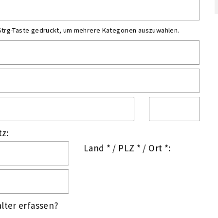
 Strg-Taste gedrückt, um mehrere Kategorien auszuwählen.
tz:
Land *
/
PLZ *
/
Ort *:
lter erfassen?