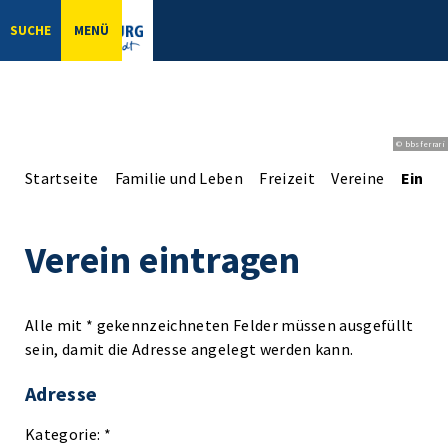
SUCHE
MENÜ
© bbsferrari
Startseite
Familie und Leben
Freizeit
Vereine
Einga
Verein eintragen
Alle mit * gekennzeichneten Felder müssen ausgefüllt
sein, damit die Adresse angelegt werden kann.
Adresse
Kategorie: *