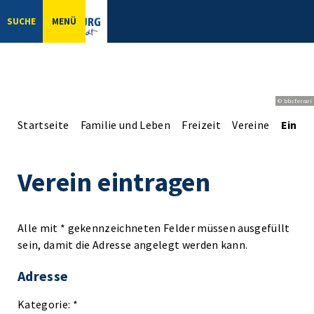
SUCHE
MENÜ
© bbsferrari
Startseite
Familie und Leben
Freizeit
Vereine
Einga
Verein eintragen
Alle mit * gekennzeichneten Felder müssen ausgefüllt
sein, damit die Adresse angelegt werden kann.
Adresse
Kategorie: *