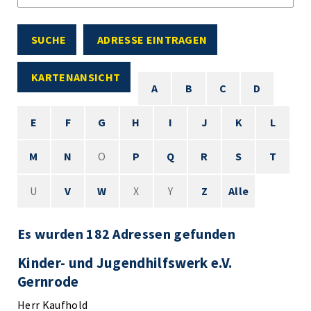
SUCHE
ADRESSE EINTRAGEN
KARTENANSICHT
A
B
C
D
E
F
G
H
I
J
K
L
M
N
O
P
Q
R
S
T
U
V
W
X
Y
Z
Alle
Es wurden 182 Adressen gefunden
Kinder- und Jugendhilfswerk e.V.
Gernrode
Herr Kaufhold