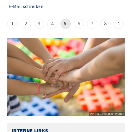
E-Mail schreiben
1
2
3
4
5
6
7
8
© Michal Jarmoluk auf Pixabay
INTERNE LINKS