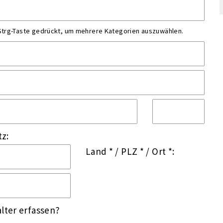
 Strg-Taste gedrückt, um mehrere Kategorien auszuwählen.
tz:
Land *
/
PLZ *
/
Ort *:
lter erfassen?