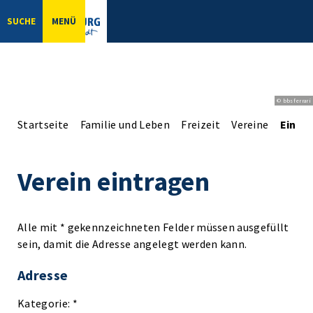
SUCHE
MENÜ
© bbsferrari
Startseite
Familie und Leben
Freizeit
Vereine
Einga
Verein eintragen
Alle mit * gekennzeichneten Felder müssen ausgefüllt
sein, damit die Adresse angelegt werden kann.
Adresse
Kategorie: *