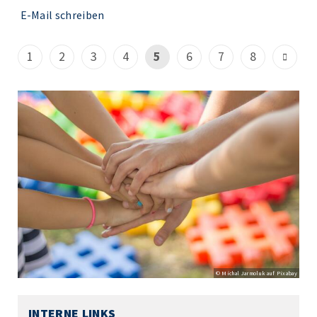
E-Mail schreiben
1
2
3
4
5
6
7
8
© Michal Jarmoluk auf Pixabay
INTERNE LINKS