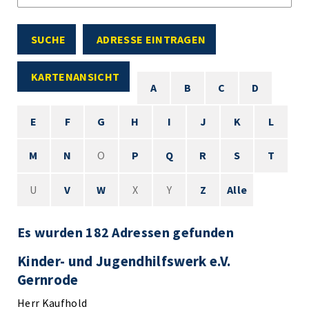
SUCHE
ADRESSE EINTRAGEN
KARTENANSICHT
A
B
C
D
E
F
G
H
I
J
K
L
M
N
O
P
Q
R
S
T
U
V
W
X
Y
Z
Alle
Es wurden 182 Adressen gefunden
Kinder- und Jugendhilfswerk e.V.
Gernrode
Herr Kaufhold