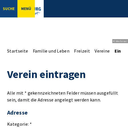
SUCHE
MENÜ
© bbsferrari
Startseite
Familie und Leben
Freizeit
Vereine
Einga
Verein eintragen
Alle mit * gekennzeichneten Felder müssen ausgefüllt
sein, damit die Adresse angelegt werden kann.
Adresse
Kategorie: *