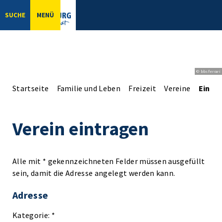
SUCHE
MENÜ
© bbsferrari
Startseite
Familie und Leben
Freizeit
Vereine
Einga
Verein eintragen
Alle mit * gekennzeichneten Felder müssen ausgefüllt
sein, damit die Adresse angelegt werden kann.
Adresse
Kategorie: *