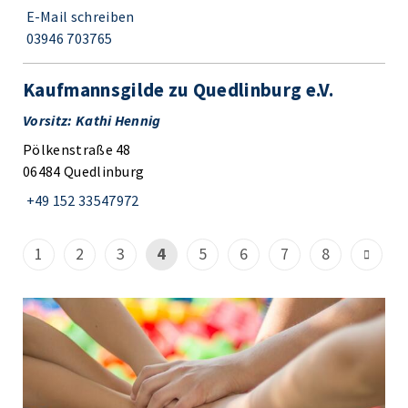
E-Mail schreiben
03946 703765
Kaufmannsgilde zu Quedlinburg e.V.
Vorsitz: Kathi Hennig
Pölkenstraße 48
06484 Quedlinburg
+49 152 33547972
1
2
3
4
5
6
7
8