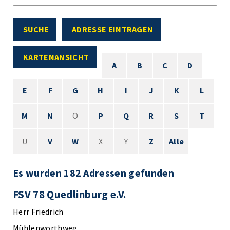
SUCHE
ADRESSE EINTRAGEN
KARTENANSICHT
A
B
C
D
E
F
G
H
I
J
K
L
M
N
O
P
Q
R
S
T
U
V
W
X
Y
Z
Alle
Es wurden 182 Adressen gefunden
FSV 78 Quedlinburg e.V.
Herr Friedrich
Mühlenworthweg