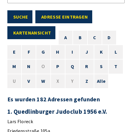
SUCHE
ADRESSE EINTRAGEN
KARTENANSICHT
A
B
C
D
E
F
G
H
I
J
K
L
M
N
O
P
Q
R
S
T
U
V
W
X
Y
Z
Alle
Es wurden 182 Adressen gefunden
1. Quedlinburger Judoclub 1956 e.V.
Lars Floreck
Friedensstraße 105a