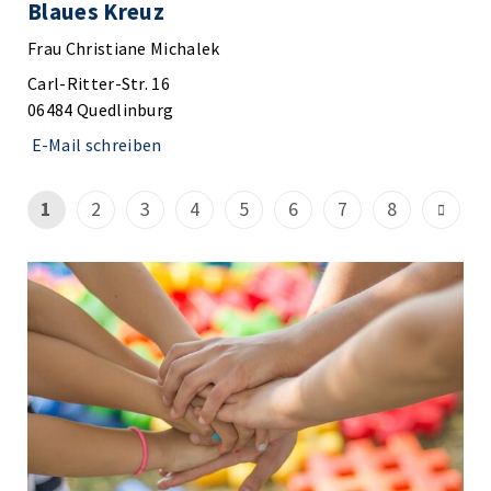
Blaues Kreuz
Frau Christiane Michalek
Carl-Ritter-Str. 16
06484 Quedlinburg
E-Mail schreiben
1
2
3
4
5
6
7
8