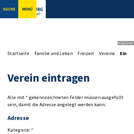
SUCHE
MENÜ
© bbsferrari
Startseite
Familie und Leben
Freizeit
Vereine
Einga
Verein eintragen
Alle mit * gekennzeichneten Felder müssen ausgefüllt
sein, damit die Adresse angelegt werden kann.
Adresse
Kategorie: *