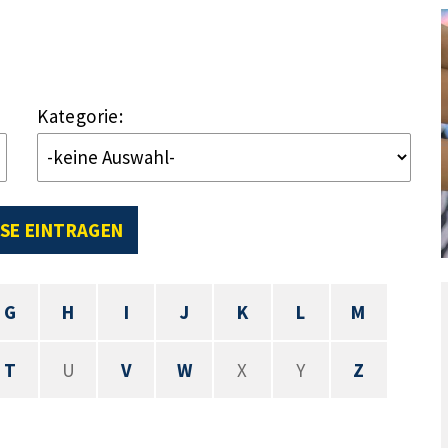
Kategorie:
SE EINTRAGEN
G
H
I
J
K
L
M
T
U
V
W
X
Y
Z