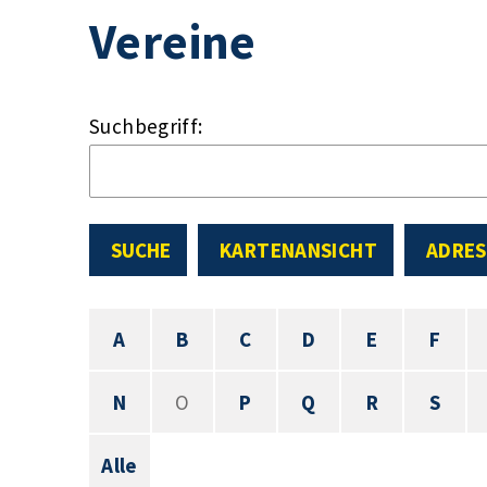
Vereine
Suchbegriff:
SUCHE
KARTENANSICHT
ADRES
A
B
C
D
E
F
N
O
P
Q
R
S
Alle