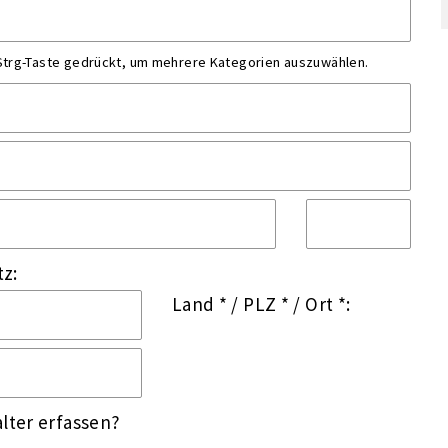
 Strg-Taste gedrückt, um mehrere Kategorien auszuwählen.
tz:
Land *
/
PLZ *
/
Ort *:
lter erfassen?