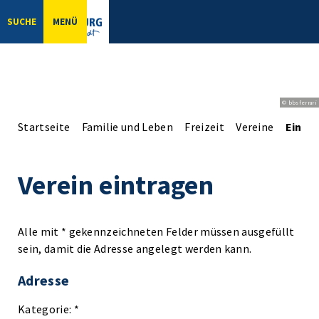
SUCHE
MENÜ
© bbsferrari
Startseite
Familie und Leben
Freizeit
Vereine
Einga
Verein eintragen
Alle mit * gekennzeichneten Felder müssen ausgefüllt
sein, damit die Adresse angelegt werden kann.
Adresse
Kategorie: *