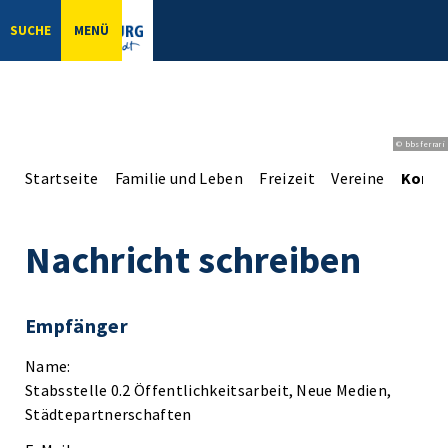
SUCHE
MENÜ
© bbsferrari
Startseite
Familie und Leben
Freizeit
Vereine
Konta
Nachricht schreiben
Empfänger
Name:
Stabsstelle 0.2 Öffentlichkeitsarbeit, Neue Medien,
Städtepartnerschaften