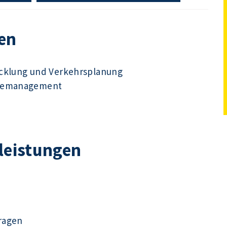
en
icklung und Verkehrsplanung
udemanagement
tleistungen
ragen