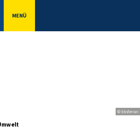
MENÜ
© bbsferrari
 Umwelt