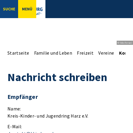
SUCHE
MENÜ
© bbsferrari
Startseite
Familie und Leben
Freizeit
Vereine
Konta
Nachricht schreiben
Empfänger
Name:
Kreis-Kinder- und Jugendring Harz e.V.
E-Mail: