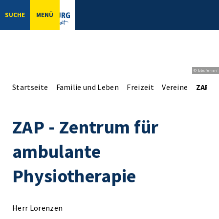
SUCHE
MENÜ
© bbsferrari
Startseite
Familie und Leben
Freizeit
Vereine
ZAP -
ZAP - Zentrum für
ambulante
Physiotherapie
Herr Lorenzen