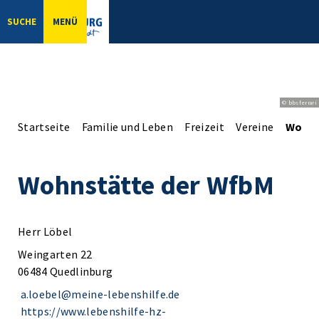
SUCHE
MENÜ
© bbsferrari
Startseite
Familie und Leben
Freizeit
Vereine
Wohns
Wohnstätte der WfbM
Herr Löbel
Weingarten 22
06484 Quedlinburg
a.loebel@meine-lebenshilfe.de
https://www.lebenshilfe-hz-