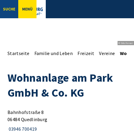
SUCHE
MENÜ
© bbsferrari
Startseite
Familie und Leben
Freizeit
Vereine
Wohna
Wohnanlage am Park
GmbH & Co. KG
Bahnhofstraße 8
06484 Quedlinburg
03946 700419