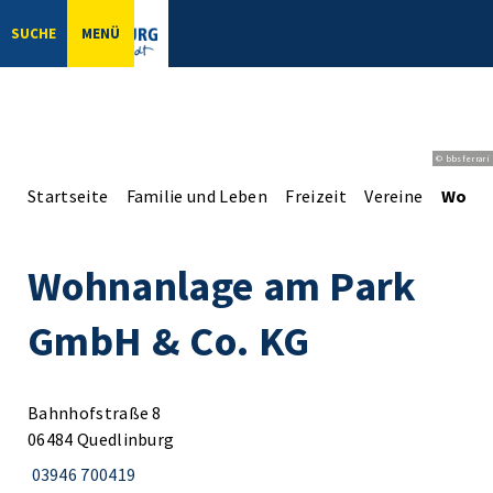
SUCHE
MENÜ
© bbsferrari
Startseite
Familie und Leben
Freizeit
Vereine
Wohna
Wohnanlage am Park
GmbH & Co. KG
Bahnhofstraße 8
06484 Quedlinburg
03946 700419