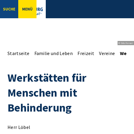
SUCHE
MENÜ
© bbsferrari
Startseite
Familie und Leben
Freizeit
Vereine
Werks
Werkstätten für
Menschen mit
Behinderung
Herr Löbel