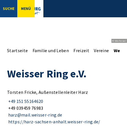
SUCHE
MENÜ
© bbsferrari
Startseite
Familie und Leben
Freizeit
Vereine
Weisse
Weisser Ring e.V.
Torsten Fricke, Außenstellenleiter Harz
+49 151 55164620
+49 039459 76983
harz@mail.weisser-ring.de
https://harz-sachsen-anhalt.weisser-ring.de/