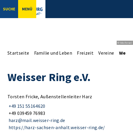
SUCHE
MENÜ
© bbsferrari
Startseite
Familie und Leben
Freizeit
Vereine
Weisse
Weisser Ring e.V.
Torsten Fricke, Außenstellenleiter Harz
+49 151 55164620
+49 039459 76983
harz@mail.weisser-ring.de
https://harz-sachsen-anhalt.weisser-ring.de/