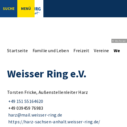
SUCHE
MENÜ
© bbsferrari
Startseite
Familie und Leben
Freizeit
Vereine
Weisse
Weisser Ring e.V.
Torsten Fricke, Außenstellenleiter Harz
+49 151 55164620
+49 039459 76983
harz@mail.weisser-ring.de
https://harz-sachsen-anhalt.weisser-ring.de/