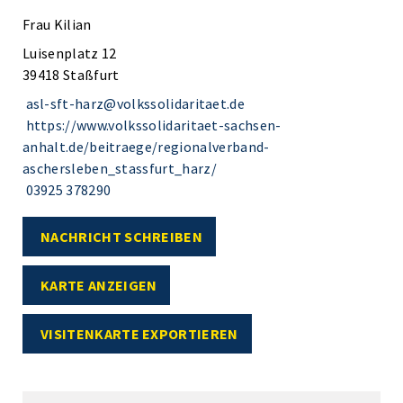
Frau Kilian
Luisenplatz 12
39418 Staßfurt
asl-sft-harz@volkssolidaritaet.de
https://www.volkssolidaritaet-sachsen-
anhalt.de/beitraege/regionalverband-
aschersleben_stassfurt_harz/
03925 378290
NACHRICHT SCHREIBEN
KARTE ANZEIGEN
VISITENKARTE EXPORTIEREN