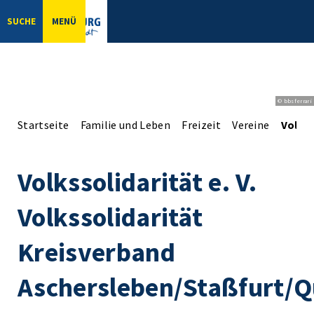
SUCHE
MENÜ
© bbsferrari
Startseite
Familie und Leben
Freizeit
Vereine
Volkss
Volkssolidarität e. V.
Volkssolidarität
Kreisverband
Aschersleben/Staßfurt/Q