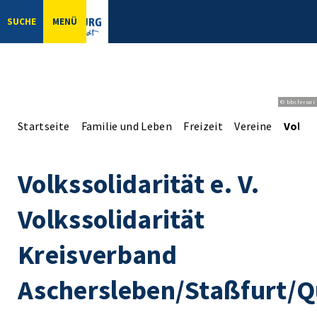
SUCHE
MENÜ
© bbsferrari
Startseite
Familie und Leben
Freizeit
Vereine
Volkss
Volkssolidarität e. V.
Volkssolidarität
Kreisverband
Aschersleben/Staßfurt/Q