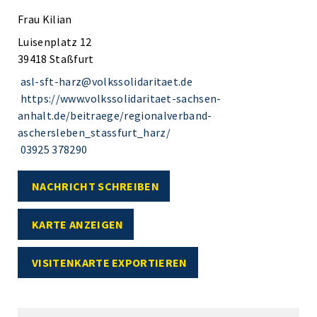
Frau Kilian
Luisenplatz 12
39418 Staßfurt
asl-sft-harz@volkssolidaritaet.de
https://www.volkssolidaritaet-sachsen-
anhalt.de/beitraege/regionalverband-
aschersleben_stassfurt_harz/
03925 378290
NACHRICHT SCHREIBEN
KARTE ANZEIGEN
VISITENKARTE EXPORTIEREN