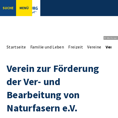
SUCHE
MENÜ
© bbsferrari
Startseite
Familie und Leben
Freizeit
Vereine
Verein
Verein zur Förderung
der Ver- und
Bearbeitung von
Naturfasern e.V.