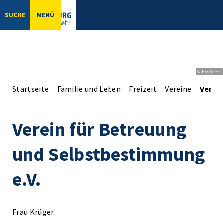
SUCHE
MENÜ
© bbsferrari
Startseite
Familie und Leben
Freizeit
Vereine
Verei
Verein für Betreuung
und Selbstbestimmung
e.V.
Frau Krüger