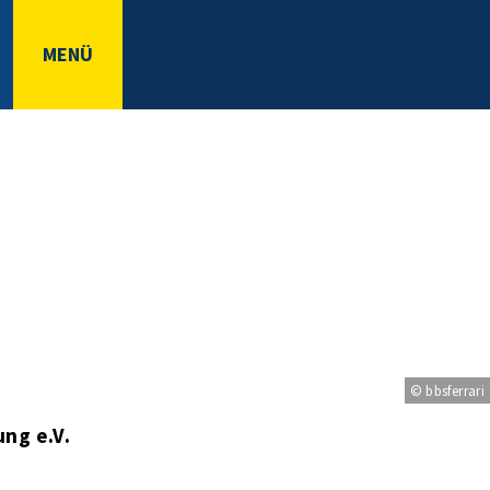
MENÜ
© bbsferrari
ng e.V.