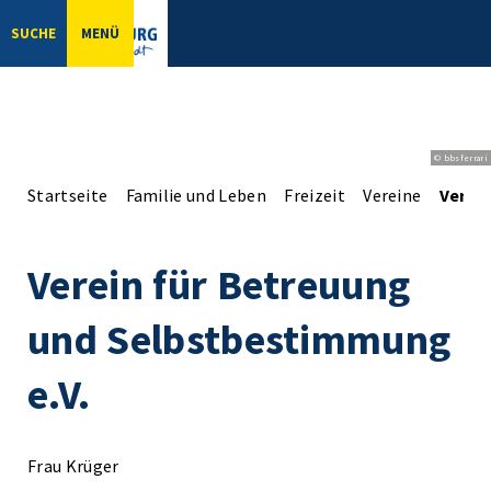
SUCHE
MENÜ
© bbsferrari
Startseite
Familie und Leben
Freizeit
Vereine
Verei
Verein für Betreuung
und Selbstbestimmung
e.V.
Frau Krüger